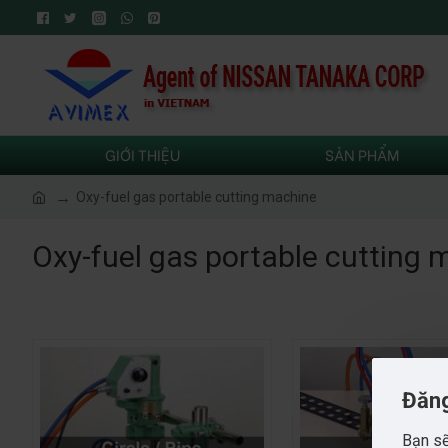
GIỚI THIỆU
SẢN PHẨM
Oxy-fuel gas portable cutting machine
Oxy-fuel gas portable cutting 
Đăng
Bạn sẽ