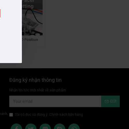
ine / Pacer / 3D Position
Cutting
Đăng ký nhận thông tin
Nhận tin tức mới nhất về sản phẩm
GỬI
hánh,
Tôi có đọc và đồng ý
Chính sách bán hàng