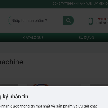
CÔNG TY TNHH XNK ÁNH VÂN - AVIMEX CO.,
0903 88
Hotline 
CATALOGUE
SỬ DỤNG
machine
 ký nhận tin
 nhận được thông tin mới nhất về sản phẩm và ưu đãi khác