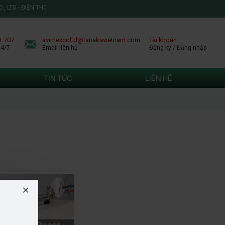
 LTD - ĐIỆN THOẠI: 0903 881 707 - EMAIL: AVIMEXCOLTD@TANAKAVIETNAM.COM
1 707
avimexcoltd@tanakavietnam.com
Tài khoản
24/7
Email liên hệ
Đăng ký / Đăng nhập
TIN TỨC
LIÊN HỆ