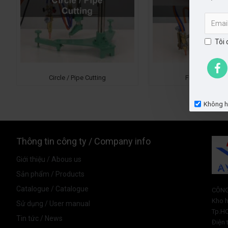
Tôi 
Circle / Pipe Cutting
Free Line Cutt
Không hi
Thông tin công ty / Company info
Giới thiệu / Abous us
Sản phẩm / Products
Catalogue / Catalogue
CÔNG
Kho h
Sử dụng / User manual
Tp.H
Tin tức / News
Điện 