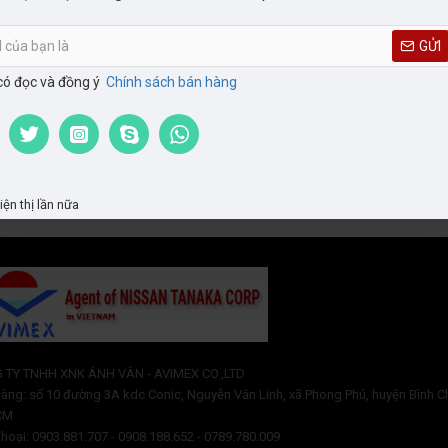
GỬI
có đọc và đồng ý
Chính sách bán hàng
Straight L
ing
Straight / Shape Trace Cutting
ện thị lần nữa
 TY TNHH XNK ÁNH VÂN - AVIMEX CO.,LTD
àng: số 10 đường 3A kdc Conic, Nguyễn Văn Linh, xã Phong Phú, huyện Bình C
CM
thoại: 0903.881.707 - 0908.188.652 - 0789.780.009